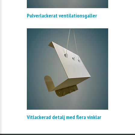
Pulverlackerat ventilationsgaller
Vitlackerad detalj med flera vinklar