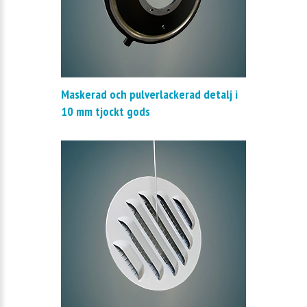
Maskerad och pulverlackerad detalj i
10 mm tjockt gods