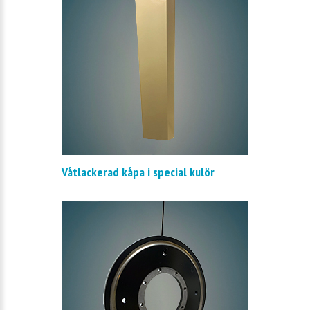
Våtlackerad kåpa i special kulör